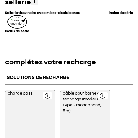
sellerie
1
Sellerie tissu noire avec micro-pixels blancs
inclus de série
inclus de série
complétez votre recharge
SOLUTIONS DE RECHARGE
<div>Votre
<div>Le
charge pass
câble pour borne de
charge
câble
recharge (mode 3
pass
de
vous
recharge
type 2 monophasé,
est
vous
remis
permet
5m)
lors
de
de
recharger
la
votre
livraison
véhicule
de
sur
votre
une
véhicule
borne
électrique.&nbsp;
de