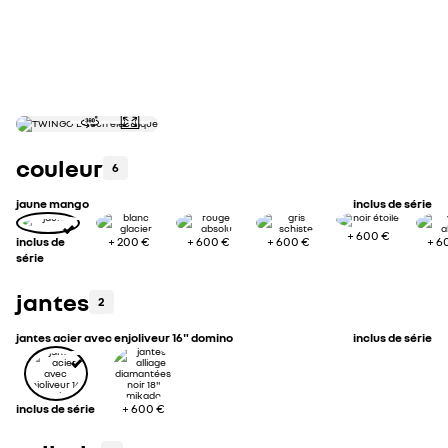
consommation électrique cycle combiné WLTP (kWh/100km)
capacité de la batterie (kWh)
couleur
6
jaune mango
inclus de série
+
600 €
inclus de
+
200 €
+
600 €
+
600 €
+
6
série
jantes
2
jantes acier avec enjoliveur 16" domino
inclus de série
inclus de série
+
600 €