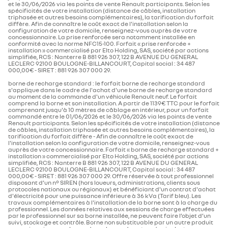
nombre de places
4
et le 30/06/2026 via les points de vente Renault participants. Selon les
spécificités de votre installation (distance de câbles, installation
Sellerie tissu noire avec micro-pixels blancs
C
triphasée et autres besoins complémentaires), la tarification du forfait
diffère. Afin de connaître le coût exact de l'installation selon la
puissance administrative
3
configuration de votre domicile, renseignez-vous auprès de votre
concessionnaire. La prise renforcée sera notamment installée en
D
conformité avec la norme NFC15-100. Forfait « prise renforcée +
1 feu de recul
installation » commercialisé par Elto Holding, SAS, société par actions
architecture caisse
simplifiée, RCS : Nanterre B 881 926 307, 122 B AVENUE DU GENERAL
E
LECLERC 92100 BOULOGNE-BILLANCOURT, Capital social : 34 487
000,00€ - SIRET : 881 926 307 000 29.
nombre de portes
5
F
lunette arrière surteintée
borne de recharge standard : le forfait borne de recharge standard
s'applique dans le cadre de l'achat d'une borne de recharge standard
au moment de la commande d'un véhicule Renault neuf. Le forfait
G
type de carrosserie
Citadine
comprend la borne et son installation. A partir de 1139€ TTC pour le forfait
comprenant jusqu'à 10 mètres de câblage en intérieur, pour un forfait
vignette Crit'Air
commandé entre le 01/06/2026 et le 30/06/2026 via les points de vente
antenne fouet
Renault participants. Selon les spécificités de votre installation (distance
de câbles, installation triphasée et autres besoins complémentaires), la
direction
tarification du forfait diffère - Afin de connaître le coût exact de
l'installation selon la configuration de votre domicile, renseignez-vous
auprès de votre concessionnaire. Forfait « borne de recharge standard +
diamètre de braquage entre
9,87 / 10,26
feux de jour à LED
installation » commercialisé par Elto Holding, SAS, société par actions
trottoirs/murs (m)
simplifiée, RCS : Nanterre B 881 926 307, 122 B AVENUE DU GENERAL
LECLERC 92100 BOULOGNE-BILLANCOURT, Capital social : 34 487
000,00€ - SIRET : 881 926 307 000 29. Offre réservée à tout professionnel
disposant d’un n° SIREN (hors loueurs, administrations, clients sous
projecteurs et feux full LED
protocoles nationaux ou régionaux) et bénéficiant d'un contrat d'achat
roues et pneumatiques
d'électricité pour une puissance inférieure à 36 kVa (Tarif bleu). Les
travaux complémentaires à l'installation de la borne sont à la charge du
professionnel. Les données relatives aux sessions de charge effectuées
pneumatiques de référence
195/60 R16
par le professionnel sur sa borne installée, ne peuvent faire l’objet d’un
AV/AR
rétroviseurs extérieurs noir brillant
suivi, stockage et contrôle. Borne non substituable par un autre produit