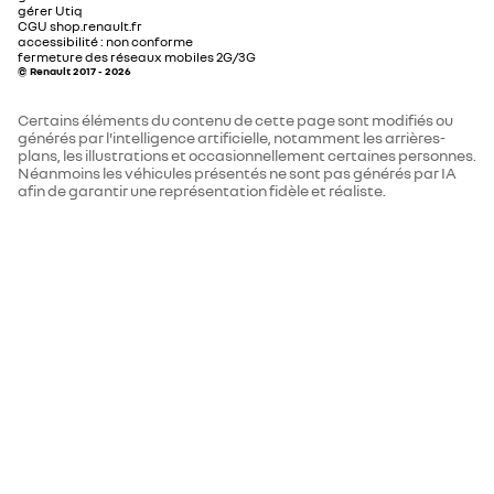
consommation électrique cycle
12.2
gérer Utiq
assistance au démarrage en côte
CGU shop.renault.fr
combiné WLTP (kWh/100km)
accessibilité : non conforme
fermeture des réseaux mobiles 2G/3G
© Renault 2017 - 2026
bouton my safety switch (désactivation des aides à la
performances
conduite)
Certains éléments du contenu de cette page sont modifiés ou
vitesse maxi (km/h)
130
générés par l'intelligence artificielle, notamment les arrières-
plans, les illustrations et occasionnellement certaines personnes.
Néanmoins les véhicules présentés ne sont pas générés par IA
allumage automatique des phares avec capteur
afin de garantir une représentation fidèle et réaliste.
0 - 100 km/h (s)
12,1
de luminosité
transmission
bouton mode éco
type de transmission
Traction
gestion manuelle des essuie-glaces
poids (kg)
masse réelle (kg)
1277
régulateur et limiteur de vitesse
charge utile (kg)
318