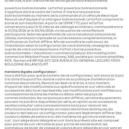
ou service, ni par une borne de recharge de nature équivalente.
powerbox bidirectionelle : Le forfait powerbox bidirectionnelle
s'applique dans le cadre de l'achat d'une borne powerbox
plan cote (mm)
bidirectionnelle au moment de la commande d'un véhicule électrique
MULTIMEDIA
Renault neuf équipé d'un chargeur bidirectionnel. Le forfait comprend la
borne et son installation. A partir de 1399€ TTC pour le forfait
porte à faux avant
743
comprenant jusqu'à 10 mètres de câblage en intérieur, commandé entre
le 01/06/2026 et le 30/06/2026 via les points de vente Renault
réplication smartphone sans fil
participants. Selon les spécificités de votre installation (distance de
longueur hors tout (mm)
3789
câbles, installation triphasée et autres besoins complémentaires), la
tarification du forfait diffère. Afin de connaître le coût exact de
l'installation selon la configuration de votre domicile, renseignez-vous
auprès de votre concessionnaire. Forfait « borne powerbox
largeur aux coudes arrière
1370
bidirectionnelle + installation » commercialisé par Elto Holding (nom
pack connectivité standard, via l’application my rnlt
commercial Mobilize Power Solutions), SAS, société par actions simplifiée,
RCS : Nanterre B 881 926 307, 122 B AVENUE DU GENERAL LECLERC 92100
BOULOGNE-BILLANCOURT
porte à faux arrière
553
mentions légales configurateur :
tout a été fait pour que le contenu de ce configurateur soit exact et à jour
mise a jour système à distance (via firmware over the
à la date d’aujourd’hui. dans le cadre de sa politique d’amélioration
hauteur hors tout (mm)
1491
continue des produits, Renault se réserve le droit, à tout moment,
air FOTA), inclus pour 5 ans
d’apporter des modifications aux spécifications et aux véhicules et
accessoires décrits et représentés. ces modifications sont notifiées aux
concessionnaires dans les meilleurs délais. selon les pays de
largeur hors tout avec
1953
commercialisation, les versions peuvent différer, certains équipements
peuvent ne pas être disponibles (en série, en option ou en accessoire).
rétroviseurs extérieurs
tableau de bord numérique 7''
veuillez consulter votre concessionnaire local pour recevoir les
informations les plus récentes. en raison des limites techniques, les
couleurs reprises sur ce configurateur peuvent légèrement différer des
couleurs réelles de peinture ou des matières de garniture intérieure.
largeur aux coudes avant
1395
cuir : tout siège étant désigné en cuir dans le présent site est composé
maintenance connectée, inclus pour 8 ans
pour partie de cuir véritable et pour partie de textile enduit. les
pommeaux de levier de vitesse et volants étant désignés en cuir sont en