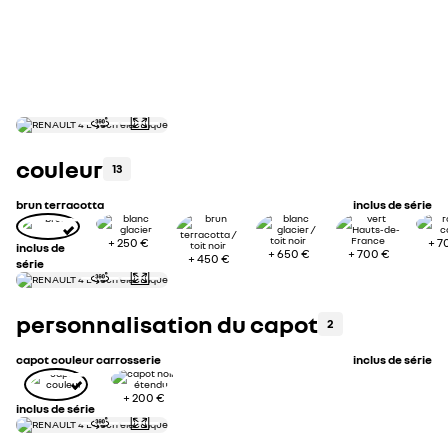
3
équipements principaux inclus
voir 
jantes alliage diamantées noir 18'' sixties
openR link 10,1'' : navigation, Google intégré, précond. charge DC
Arkamys Auditorium
gestion d'intensité du freinage régénératif par palettes au vola
couleur
13
brun terracotta
inclus de série
+
250 €
+
7
inclus de
+
650 €
+
700 €
+
450 €
série
personnalisation du capot
2
capot couleur carrosserie
inclus de série
+
200 €
inclus de série