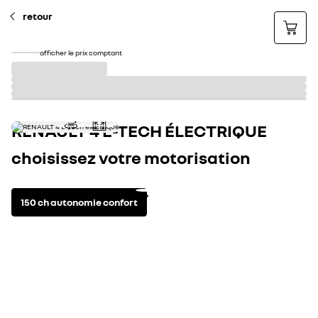
retour
afficher le prix comptant
RENAULT 4 E-TECH ÉLECTRIQUE
choisissez votre motorisation
150 ch autonomie confort
motorisation(s) disponible(s)
spécifications techni
électrique
automatique
puissance maxi kw (ch)
110