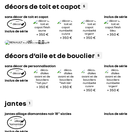
décors de toit et capot
5
sans décor de toit et capot
inclus de série
inclus de série
+
350 €
+
350 €
+
350 €
+
350 €
décors d’aile et de bouclier
5
sans décor de personnalisation
inclus de série
inclus de série
+
350 €
+
350 €
+
350 €
+
350 €
jantes
1
jantes alliage diamantées noir 18'' sixties
inclus de série
inclus de série