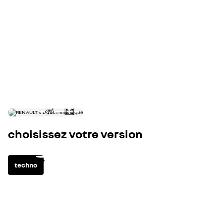
0 - 100 km/h (s)
autonomie WLTP cycle combiné (km)
consommation électrique cycle combiné WLTP (kWh/100km)
capacité de la batterie (kWh)
choisissez votre version
techno
électrique