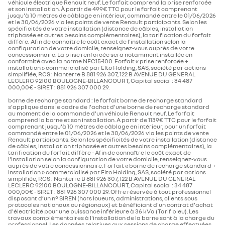
véhicule électrique Renault neuf. Le forfait comprend la prise renforcée
couvercle
et
bleu
foncé
et son installation. À partir de 499€ TTC pour le forfait comprenant
de
changez
avec
avec
rangement
le
B
une
une
jusqu'à 10 mètres de câblage en intérieur, commandé entre le 01/06/2026
nombre de places
5
imprimé
look
déclinaison
déclinaison
et le 30/06/2026 via les points de vente Renault participants. Selon les
en
de
de
de
spécificités de votre installation (distance de câbles, installation
3D.
votre
l'emblématique
l'emblématique
C
triphasée et autres besoins complémentaires), la tarification du forfait
Vous
levier
chiffre
chiffre
jantes alliage diamantées noir 18'' sixties
diffère. Afin de connaître le coût exact de l'installation selon la
n’aurez
de
4.
4.
puissance administrative
5
45 €
30 €
qu’à
vitesses
configuration de votre domicile, renseignez-vous auprès de votre
glisser
au
concessionnaire. La prise renforcée sera notamment installée en
D
votre
volant
conformité avec la norme NFC15-100. Forfait « prise renforcée +
main
aussi
installation » commercialisé par Elto Holding, SAS, société par actions
pour
facilement
architecture caisse
simplifiée, RCS : Nanterre B 881 926 307, 122 B AVENUE DU GENERAL
Personnalisez
Ajoutez
E
accéder
que
sellerie textile 100% recyclé "jean" matelassé avec
e-pop shifter fl4sh
couvercle floweR4 gris
l'intérieur
une
LECLERC 92100 BOULOGNE-BILLANCOURT, Capital social : 34 487
à
la
surpiqûres cuivre / textile refined bleu foncé
jaune
pour grand
de
touche
vos
carte
000,00€ - SIRET : 881 926 307 000 29.
votre
d'originalité
affaires.
SIM
nombre de portes
5
rangement central
F
véhicule
à
Optez
de
borne de recharge standard : le forfait borne de recharge standard
avec
votre
pour
votre
s'applique dans le cadre de l'achat d'une borne de recharge standard
le
intérieur
ce
téléphone.
au moment de la commande d'un véhicule Renault neuf. Le forfait
"e-
grâce
motif
Optez
G
type de carrosserie
SUV
pop
à
antenne requin
floweR4 rouge
pour
comprend la borne et son installation. A partir de 1139€ TTC pour le forfait
shifter"
ce
foncé.
la
comprenant jusqu'à 10 mètres de câblage en intérieur, pour un forfait
et
couvercle
version
vignette Crit'Air
commandé entre le 01/06/2026 et le 30/06/2026 via les points de vente
changez
de
floweR4
Renault participants. Selon les spécificités de votre installation (distance
le
rangement
argent
de câbles, installation triphasée et autres besoins complémentaires), la
look
imprimé
au
direction
de
en
tarification du forfait diffère - Afin de connaître le coût exact de
look
feux de jour à LED
votre
3D.
rétro.
l'installation selon la configuration de votre domicile, renseignez-vous
levier
Vous
auprès de votre concessionnaire. Forfait « borne de recharge standard +
diamètre de braquage entre
10,8
de
n’aurez
30 €
45 €
installation » commercialisé par Elto Holding, SAS, société par actions
vitesses
qu’à
trottoirs/murs (m)
simplifiée, RCS : Nanterre B 881 926 307, 122 B AVENUE DU GENERAL
au
glisser
LECLERC 92100 BOULOGNE-BILLANCOURT, Capital social : 34 487
volant
votre
éclairage intérieur par LED
aussi
main
000,00€ - SIRET : 881 926 307 000 29. Offre réservée à tout professionnel
facilement
pour
disposant d’un n° SIREN (hors loueurs, administrations, clients sous
Ajoutez
Gardez
que
accéder
couvercle
boîtier noir pour petit
protocoles nationaux ou régionaux) et bénéficiant d'un contrat d'achat
roues et pneumatiques
une
à
la
à
d'électricité pour une puissance inférieure à 36 kVa (Tarif bleu). Les
floweR4 bleu pour
rangement central
touche
portée
carte
vos
travaux complémentaires à l'installation de la borne sont à la charge du
d'originalité
de
SIM
affaires.
grand rangement
2 feux de recul
à
main
de
Optez
professionnel. Les données relatives aux sessions de charge effectuées