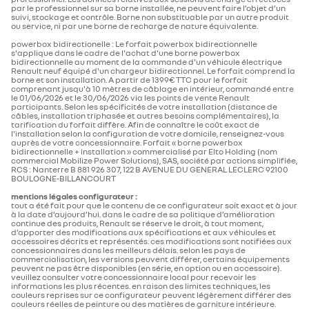
pneumatiques de référence
195/60 R18 96H
votre
les
votre
pour
par le professionnel sur sa borne installée, ne peuvent faire l’objet d’un
central
intérieur
objets
AV/AR
téléphone.
ce
suivi, stockage et contrôle. Borne non substituable par un autre produit
grâce
dont
Optez
motif
ou service, ni par une borne de recharge de nature équivalente.
à
vous
pour
floweR4 gris.
ce
avez
la
MULTIMEDIA
couvercle
besoin
powerbox bidirectionelle : Le forfait powerbox bidirectionnelle
version
de
avec
fl4sh
s'applique dans le cadre de l'achat d'une borne powerbox
plan cote (mm)
rangement
cette
jaune,
bidirectionnelle au moment de la commande d'un véhicule électrique
imprimé
boîte
à
Renault neuf équipé d'un chargeur bidirectionnel. Le forfait comprend la
en
de
la
borne et son installation. A partir de 1399€ TTC pour le forfait
porte à faux avant
766
3D.
rangement,
fois
openR link 10,1'' : navigation, Google intégré, précond.
comprenant jusqu'à 10 mètres de câblage en intérieur, commandé entre
Vous
personnalisable
discret
n’aurez
par
et
le 01/06/2026 et le 30/06/2026 via les points de vente Renault
charge DC, audio Arkamys Auditorium
45 €
15 €
qu’à
un
coloré.
participants. Selon les spécificités de votre installation (distance de
glisser
large
hauteur à vide avec galerie
1572
câbles, installation triphasée et autres besoins complémentaires), la
votre
choix
tarification du forfait diffère. Afin de connaître le coût exact de
main
de
l'installation selon la configuration de votre domicile, renseignez-vous
pour
couvercles
Gardez
Gardez
accéder
au
auprès de votre concessionnaire. Forfait « borne powerbox
boîtier noir pour grand
boîtier jaune pour
tableau de bord avec écran d'instrumentation 10''
à
à
à
design
longueur hors tout (mm)
4144
bidirectionnelle + installation » commercialisé par Elto Holding (nom
rangement central
petit rangement
portée
portée
vos
iconique
commercial Mobilize Power Solutions), SAS, société par actions simplifiée,
de
de
affaires.
et
central
RCS : Nanterre B 881 926 307, 122 B AVENUE DU GENERAL LECLERC 92100
main
main
Optez
imprimés
BOULOGNE-BILLANCOURT
les
les
pour
en
largeur hors tout (mm)
1808
objets
objets
ce
3D.
chargeur smartphone à induction
dont
dont
motif
mentions légales configurateur :
vous
vous
floweR4 bleu.
tout a été fait pour que le contenu de ce configurateur soit exact et à jour
avez
avez
à la date d’aujourd’hui. dans le cadre de sa politique d’amélioration
besoin
besoin
largeur intérieure entre passage
1371
continue des produits, Renault se réserve le droit, à tout moment,
avec
avec
d’apporter des modifications aux spécifications et aux véhicules et
cette
cette
de roues
réplication smartphone
boîte
boîte
accessoires décrits et représentés. ces modifications sont notifiées aux
de
de
concessionnaires dans les meilleurs délais. selon les pays de
rangement,
rangement,
commercialisation, les versions peuvent différer, certains équipements
personnalisable
personnalisable
peuvent ne pas être disponibles (en série, en option ou en accessoire).
hauteur à vide portes arrière ou
2055
par
par
15 €
15 €
veuillez consulter votre concessionnaire local pour recevoir les
un
un
hayon ouvert
large
large
informations les plus récentes. en raison des limites techniques, les
pack connectivité standard, via l’app my rnlt
choix
choix
couleurs reprises sur ce configurateur peuvent légèrement différer des
de
de
couleurs réelles de peinture ou des matières de garniture intérieure.
couvercles
couvercles