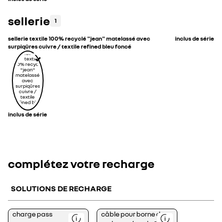
sellerie
1
sellerie textile 100% recyclé "jean" matelassé avec
inclus de série
surpiqûres cuivre / textile refined bleu foncé
inclus de série
complétez votre recharge
SOLUTIONS DE RECHARGE
<p>Votre
<div>Le
charge pass
câble pour borne de
charge
câble