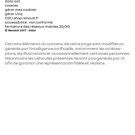
data act
cookies
gérer mes cookies
siège passager avant + 2 sièges arrière avec
charge AC (kW)
oui
gérer Utiq
CGU shop.renault.fr
technologie isofix®
accessibilité : non conforme
fermeture des réseaux mobiles 2G/3G
à propos de la charge DC
100 kW (pic)
© Renault 2017 - 2026
banquette arrière 3 places avec dossiers rabattables
Certains éléments du contenu de cette page sont modifiés ou
tension nominale (V)
400
60/40
générés par l'intelligence artificielle, notamment les arrières-
plans, les illustrations et occasionnellement certaines personnes.
Néanmoins les véhicules présentés ne sont pas générés par IA
à propos de la charge AC
jusqu'à 11 kW
afin de garantir une représentation fidèle et réaliste.
CONDUITE
consommations et emissions homologuees WLTP*
(éligible bonus/malus)
caméra de recul
CO2 cycle mixte WLTP* (g/km)
0
aide au parking arrière
autonomie WLTP cycle combiné
399
(km)
multi-sense : personnalisation des modes de conduite
consommation électrique cycle
15.5