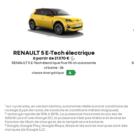
RENAULT 5 E-Tech électrique
à partir de
21 370 €
RENAULT 5 E-Tech électrique five 95 ch autonomie
S
urbaine - 26
A
classe énergétique
¹​ sur cycle wltp, en version techno, autonomie réelle suivant conditions de
roulage (type de route, de conduite et conditions météorologiques).
​² recharge rapide de 15% à 80%. La puissance maximale en pic est de
165kW. Lors d’une charge DC, la puissance n’est pas linéaire et évolue en
fonction de l’état de charge et de la température batterie.
³ Google, Google Play, Google Maps, Waze et les autres marques sont des
marques de Google LLC.