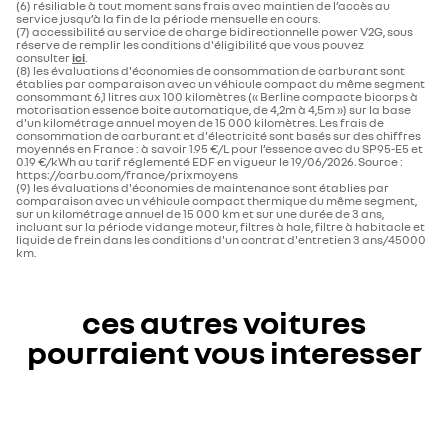
(6) résiliable à tout moment sans frais avec maintien de l’accès au
service jusqu’à la fin de la période mensuelle en cours.
(7) accessibilité au service de charge bidirectionnelle power V2G, sous
réserve de remplir les conditions d'éligibilité que vous pouvez
consulter
ici
.
(8) les évaluations d'économies de consommation de carburant sont
établies par comparaison avec un véhicule compact du même segment
consommant 6,1 litres aux 100 kilomètres (« Berline compacte bicorps à
motorisation essence boite automatique, de 4,2m à 4,5m ») sur la base
d'un kilométrage annuel moyen de 15 000 kilomètres. Les frais de
consommation de carburant et d'électricité sont basés sur des chiffres
moyennés en France : à savoir 1.95 €/L pour l’essence avec du SP95-E5 et
0.19 €/kWh au tarif réglementé EDF en vigueur le 19/06/2026. Source :
https://carbu.com/france/prixmoyens
(9) les évaluations d'économies de maintenance sont établies par
comparaison avec un véhicule compact thermique du même segment,
sur un kilométrage annuel de 15 000 km et sur une durée de 3 ans,
incluant sur la période vidange moteur, filtres à hale, filtre à habitacle et
liquide de frein dans les conditions d'un contrat d'entretien 3 ans/45000
km.
ces autres voitures
pourraient vous interesser