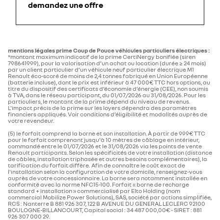
demandez une offre
mentions légales prime Coup de Pouce véhicules particuliers électriques :
*montant maximum indicatif de la prime CertiNergy bonifiée (siren
798641999), pour la valorisation d’un achat ou location (durée ≥ 24 mois)
par un client particulier d’un véhicule neuf particulier électrique M1
Renault éco-scoré de moins de 2,4 tonnes fabriqué en Union Européenne
(batterie incluse), dont le prix est inférieur à 47 000€ TTC hors options, au
titre du dispositif des certificats d’économie d’énergie (CEE), non soumis
à TVA, dans le réseau participant, du 01/07/2026 au 31/08/2026. Pour les
particuliers, le montant de la prime dépend du niveau de revenus.
L'impact précis de la prime sur les loyers dépendra des paramètres
financiers appliqués. Voir conditions d’éligibilité et modalités auprès de
votre revendeur.
(5) le forfait comprend la borne et son installation. À partir de 999€ TTC
pour le forfait comprenant jusqu'à 10 mètres de câblage en intérieur,
commandé entre le 01/07/2026 et le 31/08/2026 via les points de vente
Renault participants. Selon les spécificités de votre installation (distance
de câbles, installation triphasée et autres besoins complémentaires), la
tarification du forfait diffère. Afin de connaître le coût exact de
l'installation selon la configuration de votre domicile, renseignez-vous
auprès de votre concessionnaire. La borne sera notamment installée en
conformité avec la norme NFC15-100. Forfait « borne de recharge
standard + installation » commercialisé par Elto Holding (nom
commercial Mobilize Power Solutions), SAS, société par actions simplifiée,
RCS : Nanterre B 881 926 307, 122 B AVENUE DU GENERAL LECLERC 92100
BOULOGNE-BILLANCOURT, Capital social : 34 487 000,00€ - SIRET : 881
926 307 000 29.