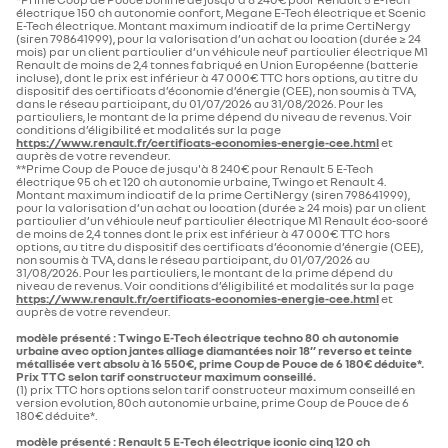
électrique 150 ch autonomie confort, Megane E-Tech électrique et Scenic
E-Tech électrique. Montant maximum indicatif de la prime CertiNergy
(siren 798641999), pour la valorisation d’un achat ou location (durée ≥ 24
mois) par un client particulier d’un véhicule neuf particulier électrique M1
Renault de moins de 2,4 tonnes fabriqué en Union Européenne (batterie
incluse), dont le prix est inférieur à 47 000€ TTC hors options, au titre du
dispositif des certificats d’économie d’énergie (CEE), non soumis à TVA,
dans le réseau participant, du 01/07/2026 au 31/08/2026. Pour les
particuliers, le montant de la prime dépend du niveau de revenus. Voir
conditions d’éligibilité et modalités sur la page
https://www.renault.fr/certificats-economies-energie-cee.html
et
auprès de votre revendeur.
**Prime Coup de Pouce de jusqu'à 8 240€ pour Renault 5 E-Tech
électrique 95 ch et 120 ch autonomie urbaine, Twingo et Renault 4.
Montant maximum indicatif de la prime CertiNergy (siren 798641999),
pour la valorisation d’un achat ou location (durée ≥ 24 mois) par un client
particulier d’un véhicule neuf particulier électrique M1 Renault éco-scoré
de moins de 2,4 tonnes dont le prix est inférieur à 47 000€ TTC hors
options, au titre du dispositif des certificats d’économie d’énergie (CEE),
non soumis à TVA, dans le réseau participant, du 01/07/2026 au
31/08/2026. Pour les particuliers, le montant de la prime dépend du
niveau de revenus. Voir conditions d’éligibilité et modalités sur la page
https://www.renault.fr/certificats-economies-energie-cee.html
et
auprès de votre revendeur.
modèle présenté : Twingo E-Tech électrique techno 80 ch autonomie
urbaine avec option jantes alliage diamantées noir 18’’ reverso et teinte
métallisée vert absolu à 16 550€, prime Coup de Pouce de 6 180€ déduite*.
Prix TTC selon tarif constructeur maximum conseillé.
(1) prix TTC hors options selon tarif constructeur maximum conseillé en
version evolution, 80ch autonomie urbaine, prime Coup de Pouce de 6
180€ déduite*.
modèle présenté : Renault 5 E-Tech électrique iconic cinq 120 ch