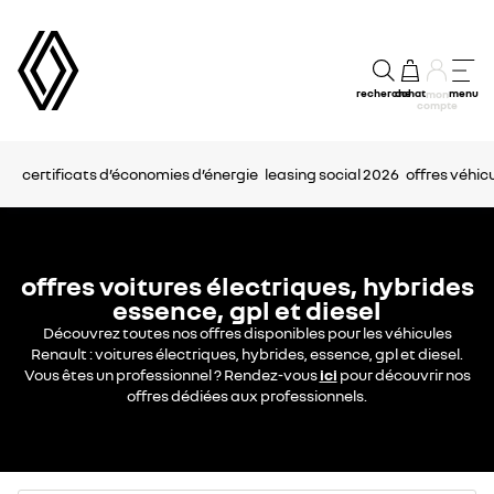
recherche
achat
menu
mon
compte
certificats d’économies d’énergie
leasing social 2026
offres véhicu
offres voitures électriques, hybrides
essence, gpl et diesel
Découvrez toutes nos offres disponibles pour les véhicules
Renault : voitures électriques, hybrides, essence, gpl et diesel.
Vous êtes un professionnel ? Rendez-vous
ici
pour découvrir nos
offres dédiées aux professionnels.