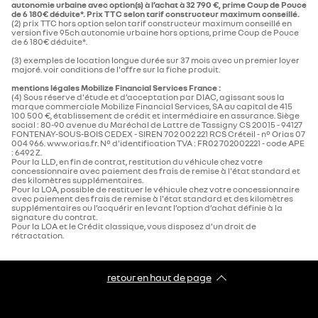
autonomie urbaine avec option(s) à l’achat à 32 790 €, prime Coup de Pouce
de 6 180€ déduite*. Prix TTC selon tarif constructeur maximum conseillé.
(2) prix TTC hors option selon tarif constructeur maximum conseillé en
version five 95ch autonomie urbaine hors options, prime Coup de Pouce
de 6 180€ déduite*.
(3) exemples de location longue durée sur 37 mois avec un premier loyer
majoré. voir conditions de l'offre sur la fiche produit.
mentions légales Mobilize Financial Services France :
(4) Sous réserve d'étude et d’acceptation par DIAC, agissant sous la
marque commerciale Mobilize Financial Services, SA au capital de 415
100 500 €, établissement de crédit et intermédiaire en assurance. Siège
social : 80-90 avenue du Maréchal de Lattre de Tassigny CS 20015 - 94127
FONTENAY-SOUS-BOIS CEDEX - SIREN 702 002 221 RCS Créteil - n° Orias 07
004 966. www.orias.fr. N° d'identification TVA : FR02 702002221 - code APE
: 6492 Z.​
Pour la LLD, en fin de contrat, restitution du véhicule chez votre
concessionnaire avec paiement des frais de remise à l'état standard et
des kilomètres supplémentaires.​
Pour la LOA, possible de restituer le véhicule chez votre concessionnaire
avec paiement des frais de remise à l'état standard et des kilomètres
supplémentaires ou l’acquérir en levant l’option d’achat définie à la
signature du contrat.​
Pour la LOA et le Crédit classique, vous disposez d’un droit de
rétractation.​
retour en haut de page​