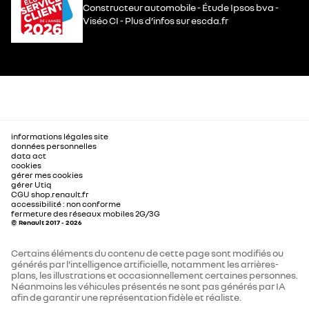
Constructeur automobile - Étude Ipsos bva -
Viséo CI - Plus d’infos sur escda.fr
informations légales site
données personnelles
data act
cookies
gérer mes cookies
gérer Utiq
CGU shop.renault.fr
accessibilité : non conforme
fermeture des réseaux mobiles 2G/3G
© Renault 2017 - 2026
Certains éléments du contenu de cette page sont modifiés ou
générés par l'intelligence artificielle, notamment les arrières-
plans, les illustrations et occasionnellement certaines personnes.
Néanmoins les véhicules présentés ne sont pas générés par IA
afin de garantir une représentation fidèle et réaliste.