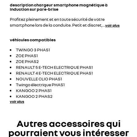
description
chargeur smartphone magnétique à
induction sur pare-brise
Profitez pleinement et en toute sécurité de votre
smartphone lors de la conduite. Petit et discret,
...
voir plus
véhicules compatibles
TWINGO 3 PHAS1
ZOE PHAS1
ZOE PHAS2
RENAULT 5 E-TECH ELECTRIQUE PHAS1
RENAULT 4 E-TECH ELECTRIQUE PHAS1
NOUVELLE CLIO PHAS1
Twingo électrique PHAS1
KANGOO 2 PHAS1
KANGOO 2 PHAS2
voir plus
Autres accessoires qui
pourraient vous intéresser