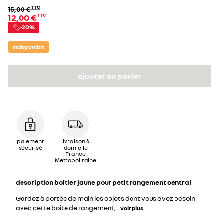
TTC
15,00 €
12,00 €
TTC
-
20%
indisponible
ajouter au panier
paiement
livraison à
sécurisé
domicile
France
Métropolitaine
description
boîtier jaune pour petit rangement central
Gardez à portée de main les objets dont vous avez besoin
avec cette boîte de rangement,
...
voir plus