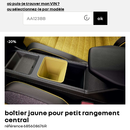
où puis-je trouver mon VIN ?
ou sélectionnez-le par modèle
ok
-20%
boîtier jaune pour petit rangement
central
référence
685608676R