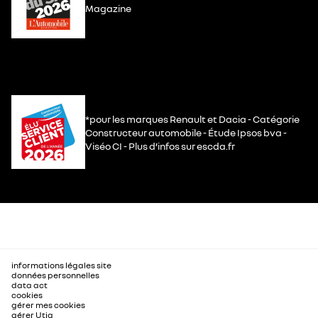
Magazine
*pour les marques Renault et Dacia - Catégorie
Constructeur automobile - Étude Ipsos bva -
Viséo CI - Plus d’infos sur escda.fr
informations légales site
données personnelles
data act
cookies
gérer mes cookies
gérer Utiq