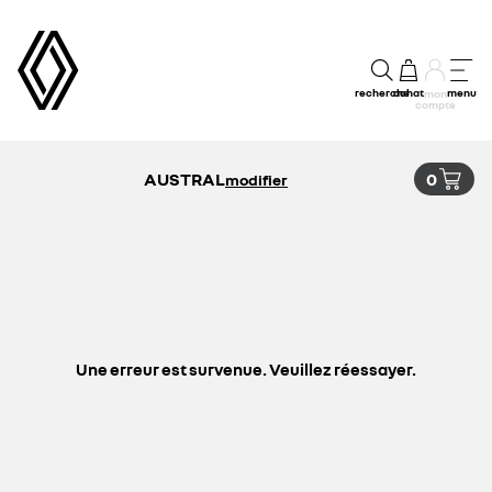
recherche
achat
menu
mon
compte
AUSTRAL
0
modifier
Une erreur est survenue. Veuillez réessayer.