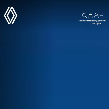
recherche
achat
menu
mon
compte