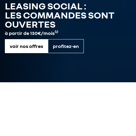
LEASING SOCIAL :
LES COMMANDES SONT
OUVERTES
à partir de 130€/mois⁽¹⁾
voir nos offres
profitez-en
offres véhicules neufs
véhicules disponibles